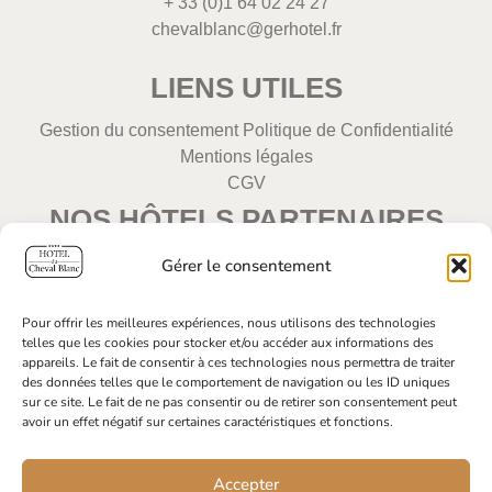
+ 33 (0)1 64 02 24 27
chevalblanc@gerhotel.fr
LIENS UTILES
Séjour
Gestion du consentement
Politique de Confidentialité
Romance
Mentions légales
CGV
NOS HÔTELS PARTENAIRES
Offrez-vous une parenthèse
romantique au Cheval Blanc
Gérer le consentement
Champagne, Pétales de roses
Le Katorze Hôtel
en chambres
Hôtel Eden opéra
Pour offrir les meilleures expériences, nous utilisons des technologies
Early check-in & Late check-out
telles que les cookies pour stocker et/ou accéder aux informations des
(selon disponibilité)
appareils. Le fait de consentir à ces technologies nous permettra de traiter
Tout est réuni pour créer un
des données telles que le comportement de navigation ou les ID uniques
sur ce site. Le fait de ne pas consentir ou de retirer son consentement peut
moment inoubliable à deux
SUIVRE L'AVENTURE
avoir un effet négatif sur certaines caractéristiques et fonctions.
Réserver
Accepter